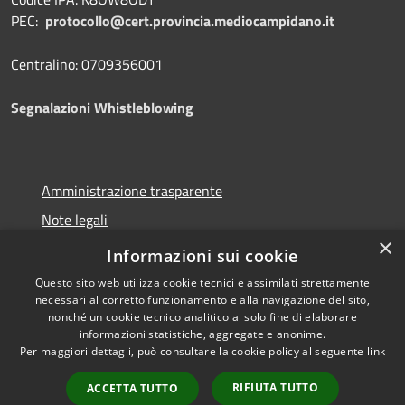
PEC:
protocollo@cert.provincia.
mediocampidano.it
Centralino: 0709356001
Segnalazioni Whistleblowing
Amministrazione trasparente
Note legali
×
Dichiarazione di accessibilità
Informazioni sui cookie
Questo sito web utilizza cookie tecnici e assimilati strettamente
necessari al corretto funzionamento e alla navigazione del sito,
nonché un cookie tecnico analitico al solo fine di elaborare
informazioni statistiche, aggregate e anonime.
RSS
Copyright © 2026 • Provincia
Per maggiori dettagli, può consultare la cookie policy al seguente
link
Accessibilità
del Medio Campidano •
Privacy
Municipium
Powered by
•
RIFIUTA TUTTO
ACCETTA TUTTO
Cookie