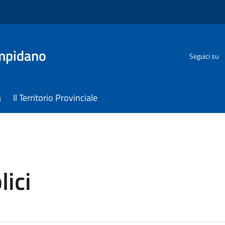
ampidano
Seguici su
a
Il Territorio Provinciale
lici