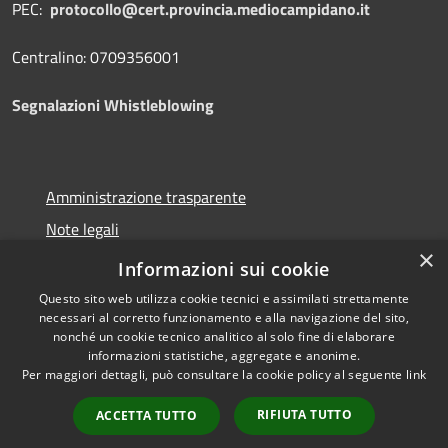
PEC:
protocollo@cert.provincia.
mediocampidano.it
Centralino: 0709356001
Segnalazioni Whistleblowing
Amministrazione trasparente
Note legali
×
Dichiarazione di accessibilità
Informazioni sui cookie
Questo sito web utilizza cookie tecnici e assimilati strettamente
necessari al corretto funzionamento e alla navigazione del sito,
nonché un cookie tecnico analitico al solo fine di elaborare
informazioni statistiche, aggregate e anonime.
RSS
Copyright © 2026 • Provincia
Per maggiori dettagli, può consultare la cookie policy al seguente
link
Accessibilità
del Medio Campidano •
Privacy
Municipium
Powered by
•
RIFIUTA TUTTO
ACCETTA TUTTO
Cookie
Accesso redazione