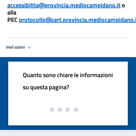
accessibilita@provincia.mediocampidano.it
o
alla
PEC
protocollo@cert.provincia.mediocampidano.i
Vedi azioni
Quanto sono chiare le informazioni
su questa pagina?