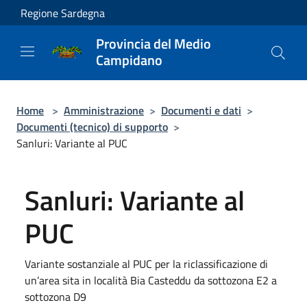
Salta al contenuto principale
Regione Sardegna
Provincia del Medio
Campidano
Home
>
Amministrazione
>
Documenti e dati
>
Documenti (tecnico) di supporto
>
Sanluri: Variante al PUC
Sanluri: Variante al
PUC
Variante sostanziale al PUC per la riclassificazione di
un’area sita in località Bia Casteddu da sottozona E2 a
sottozona D9