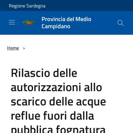
Salta al contenuto principale
Regione Sardegna
Provincia del Medio
Campidano
Home
>
Rilascio delle
autorizzazioni allo
scarico delle acque
reflue fuori dalla
pubblica fognatura