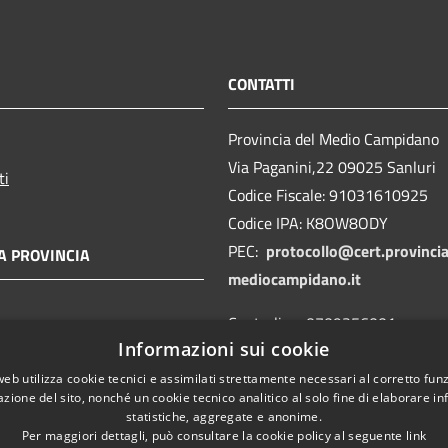
CONTATTI
Provincia del Medio Campidano
Via Paganini,22 09025 Sanluri
ti
Codice Fiscale: 91031610925
Codice IPA: K8OW8ODY
PEC:
protocollo@cert.provincia
A PROVINCIA
mediocampidano.it
Centralino: 0709356001
Informazioni sui cookie
Segnalazioni Whistleblowing
web utilizza cookie tecnici e assimilati strettamente necessari al corretto fu
azione del sito, nonché un cookie tecnico analitico al solo fine di elaborare i
statistiche, aggregate e anonime.
Per maggiori dettagli, può consultare la cookie policy al seguente
link