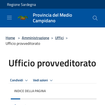
Salta al contenuto principale
Regione Sardegna
Provincia del Medio
Campidano
Home
>
Amministrazione
>
Uffici
>
Ufficio provveditorato
Ufficio provveditorato
Condividi
Vedi azioni
INDICE DELLA PAGINA