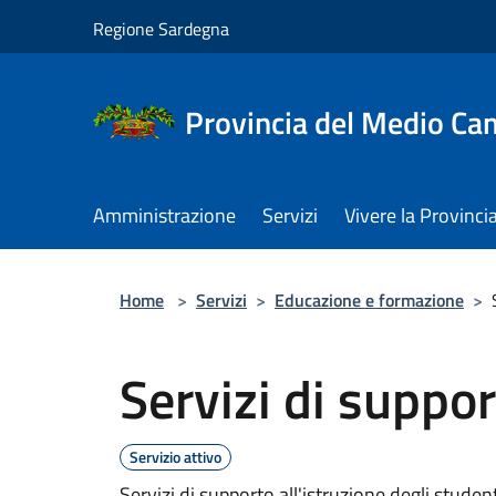
Salta al contenuto principale
Regione Sardegna
Provincia del Medio C
Amministrazione
Servizi
Vivere la Provinci
Home
>
Servizi
>
Educazione e formazione
>
Servizi di suppor
Servizio attivo
Servizi di supporto all'istruzione degli stude