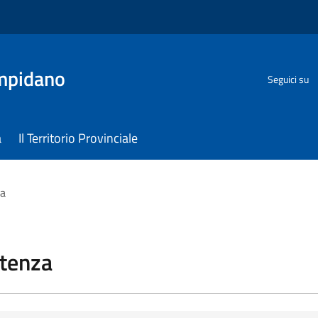
ampidano
Seguici su
a
Il Territorio Provinciale
za
stenza