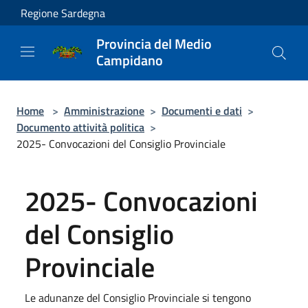
Salta al contenuto principale
Regione Sardegna
Provincia del Medio
Campidano
Home
>
Amministrazione
>
Documenti e dati
>
Documento attività politica
>
2025- Convocazioni del Consiglio Provinciale
2025- Convocazioni
del Consiglio
Provinciale
Le adunanze del Consiglio Provinciale si tengono